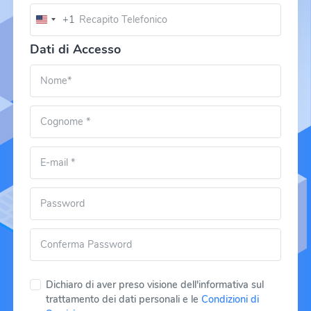
+1
U
n
Dati di Accesso
i
t
e
d
S
t
a
t
e
s
+
1
Dichiaro di aver preso visione dell'informativa sul
trattamento dei dati personali e le
Condizioni di